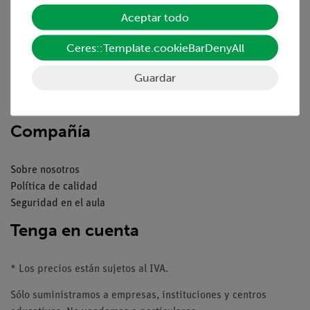
Aceptar todo
Resumen del servicio
Ceres::Template.cookieBarDenyAll
Descargas
Catálogos
Guardar
Seminarios web & vídeos
Servicio al cliente
Compañía
Sobre nosotros
Política de calidad
Seguridad en el aula
Tenga en cuenta
* Los precios están sujetos al IVA.
Sólo suministramos a empresas, instituciones y centros