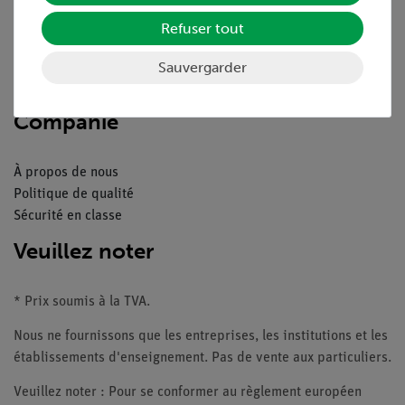
Aperçu du service
Téléchargements
Refuser tout
Catalogue
Webinaires et vidéos
Sauvergarder
Contacte service client
Companie
À propos de nous
Politique de qualité
Sécurité en classe
Veuillez noter
* Prix soumis à la TVA.
Nous ne fournissons que les entreprises, les institutions et les
établissements d'enseignement. Pas de vente aux particuliers.
Veuillez noter : Pour se conformer au règlement européen