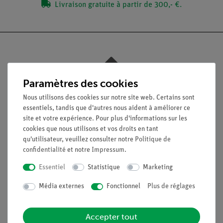
Livraison gratuite à partir de 300,- €.
Nach oben
Paramètres des cookies
Nous utilisons des cookies sur notre site web. Certains sont
essentiels, tandis que d'autres nous aident à améliorer ce
Légal
site et votre expérience. Pour plus d'informations sur les
cookies que nous utilisons et vos droits en tant
qu'utilisateur, veuillez consulter notre
Politique de
Contact
confidentialité
et notre
Impressum
.
Conditions générales de vente
Déclaration de confidentialité
Essentiel
Statistique
Marketing
Mentions légales
Média externes
Fonctionnel
Plus de réglages
Service
Accepter tout