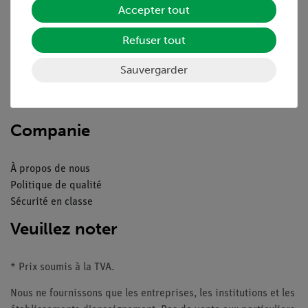
Accepter tout
Aperçu du service
Refuser tout
Téléchargements
Sauvergarder
Catalogue
Webinaires et vidéos
Contacte service client
Companie
À propos de nous
Politique de qualité
Sécurité en classe
Veuillez noter
* Prix soumis à la TVA.
Nous ne fournissons que les entreprises, les institutions et les