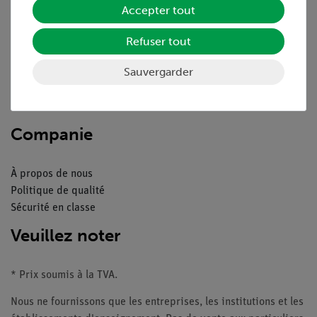
Accepter tout
Aperçu du service
Refuser tout
Téléchargements
Sauvergarder
Catalogue
Webinaires et vidéos
Contacte service client
Companie
À propos de nous
Politique de qualité
Sécurité en classe
Veuillez noter
* Prix soumis à la TVA.
Nous ne fournissons que les entreprises, les institutions et les