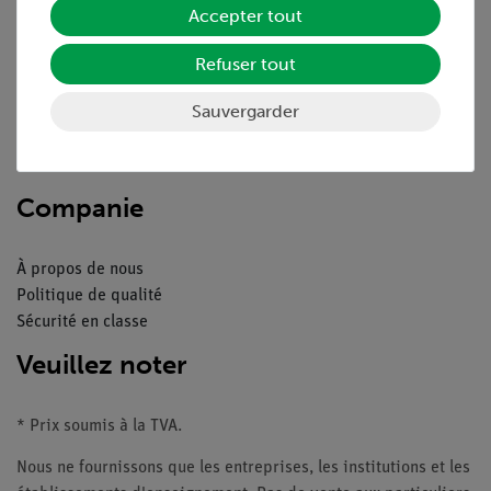
Accepter tout
Aperçu du service
Refuser tout
Téléchargements
Sauvergarder
Catalogue
Webinaires et vidéos
Contacte service client
Companie
À propos de nous
Politique de qualité
Sécurité en classe
Veuillez noter
* Prix soumis à la TVA.
Nous ne fournissons que les entreprises, les institutions et les