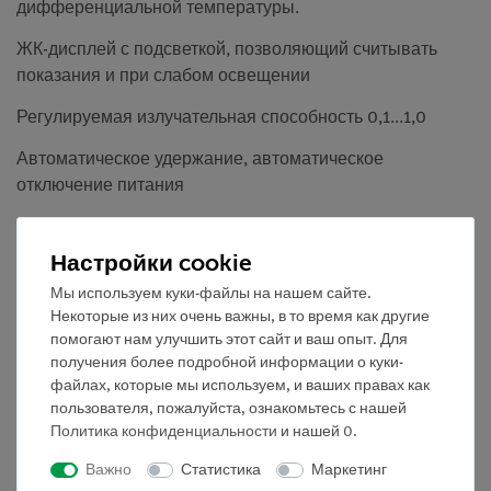
дифференциальной температуры.
ЖК-дисплей с подсветкой, позволяющий считывать
показания и при слабом освещении
Регулируемая излучательная способность 0,1...1,0
Автоматическое удержание, автоматическое
отключение питания
Переключение функции однократного или длительного
измерения
Настройки cookie
Мы используем куки-файлы на нашем сайте.
MIN, MAX, DIF, AVG-регистрация
Некоторые из них очень важны, в то время как другие
Функция высокой/низкой тревоги со звуковым
помогают нам улучшить этот сайт и ваш опыт. Для
сигналом о высоких и низких значениях, выбираемых
получения более подробной информации о куки-
файлах, которые мы используем, и ваших правах как
произвольно по всему диапазону измерений
пользователя, пожалуйста, ознакомьтесь с нашей
Внутренняя память на 20 значений
Политика конфиденциальности
и нашей
0
.
Важно
Статистика
Маркетинг
Безопасность: EN 60825-1