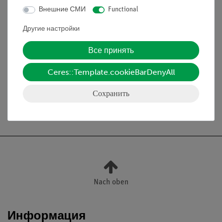
Внешние СМИ
Functional
Аксессуары: Кейс, термопарный зонд K-типа,
Другие настройки
батарея 9 В и руководство
Все принять
Медиа / Загрузки
Ceres::Template.cookieBarDenyAll
Сохранить
Бесплатная доставка от 300,- €
Nach oben
Информация