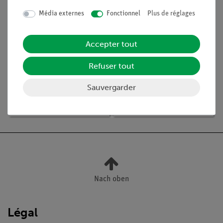
Média externes
Fonctionnel
Plus de réglages
Accepter tout
Refuser tout
Article n° :
LIE-3050
Article n° :
LIE-3000
Bactéries pathogènes,
Bactéries, 25
Sauvergarder
25 préparations
préparations
microscopiques
microscopiques
Nach oben
Légal