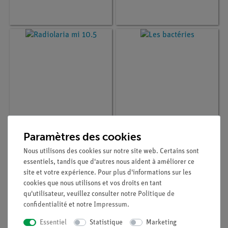
Paramètres des cookies
Article n° :
P1444801
Article n° :
P1444901
Radiolaria mi 10.5
Les bactéries
Nous utilisons des cookies sur notre site web. Certains sont
essentiels, tandis que d'autres nous aident à améliorer ce
site et votre expérience. Pour plus d'informations sur les
cookies que nous utilisons et vos droits en tant
qu'utilisateur, veuillez consulter notre
Politique de
confidentialité
et notre
Impressum
.
Essentiel
Statistique
Marketing