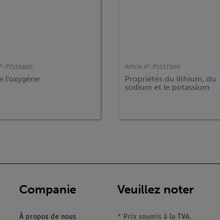
° :
P7151400
Article n° :
P1137300
e l'oxygène
Propriétés du lithium, du
sodium et le potassium
Companie
Veuillez noter
À propos de nous
* Prix soumis à la TVA.