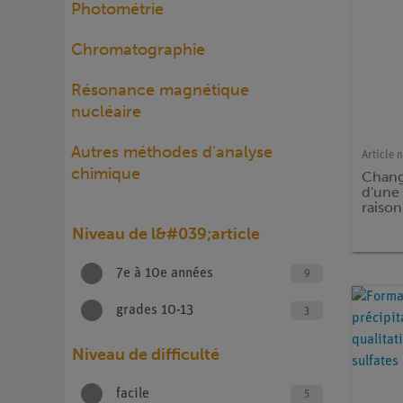
Photométrie
Chromatographie
Résonance magnétique
nucléaire
Autres méthodes d'analyse
Article n
chimique
Chang
d'une
raison
la liai
Niveau de l&#039;article
7e à 10e années
9
grades 10-13
3
Niveau de difficulté
facile
5