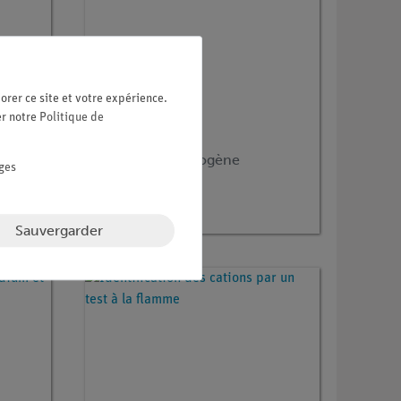
orer ce site et votre expérience.
er notre
Politique de
Article n° :
P7151500
Test pour l'hydrogène
ges
Sauvergarder