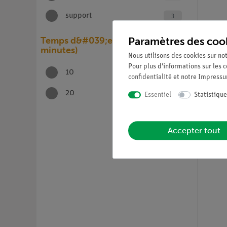
support
3
Paramètres des coo
Temps d&#039;exécution (en
minutes)
Nous utilisons des cookies sur not
Pour plus d'informations sur les c
10
6
confidentialité
et notre
Impress
Article n
Format
20
2
Essentiel
Statistique
de pré
déterm
chloru
Accepter tout