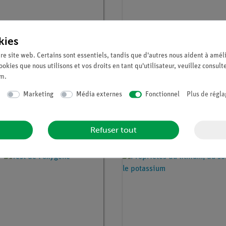
kies
re site web. Certains sont essentiels, tandis que d'autres nous aident à améli
ookies que nous utilisons et vos droits en tant qu'utilisateur, veuillez consult
um
.
° :
P7159700
Article n° :
P7151600
ion de sel par réaction
Test pour l'azote
Marketing
Média externes
Fonctionnel
Plus de régla
cipitation -
ination qualitative des
res et des sulfates
Refuser tout