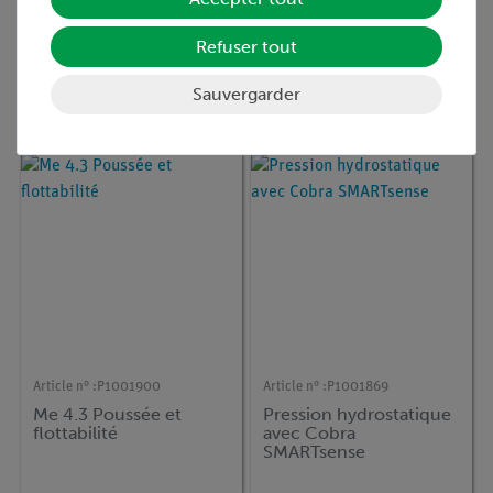
Article n° :
P1002000
Article n° :
P1002169
Refuser tout
Le principe
La densité des corps
d'archimède
solides en mesurant la
Sauvergarder
flottabilité avec Cobra
SMARTsense
Article n° :
P1001900
Article n° :
P1001869
Me 4.3 Poussée et
Pression hydrostatique
flottabilité
avec Cobra
SMARTsense