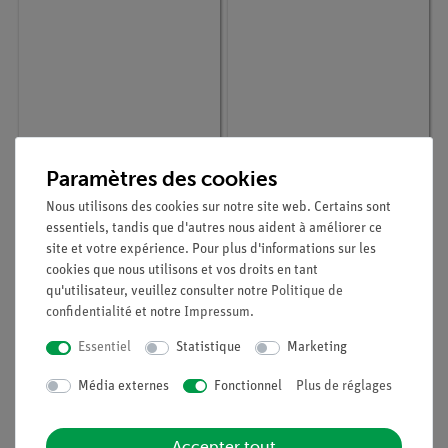
Article n° :
P5140100
Article n° :
P5142100
Paramètres des cookies
Mécanique des
Mesure des
écoulements
écoulements effet
Nous utilisons des cookies sur notre site web. Certains sont
Doppler ultrasonique
essentiels, tandis que d'autres nous aident à améliorer ce
site et votre expérience. Pour plus d'informations sur les
cookies que nous utilisons et vos droits en tant
qu'utilisateur, veuillez consulter notre
Politique de
confidentialité
et notre
Impressum
.
Essentiel
Statistique
Marketing
Média externes
Fonctionnel
Plus de réglages
Accepter tout