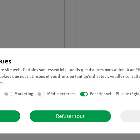
° :
31920-50
Article n° :
31246-00
kies
ge thermite 500 g
Eau distillée 5 l
re site web. Certains sont essentiels, tandis que d'autres nous aident à améli
ookies que nous utilisons et vos droits en tant qu'utilisateur, veuillez consult
um
.
Marketing
Média externes
Fonctionnel
Plus de régla
Refuser tout