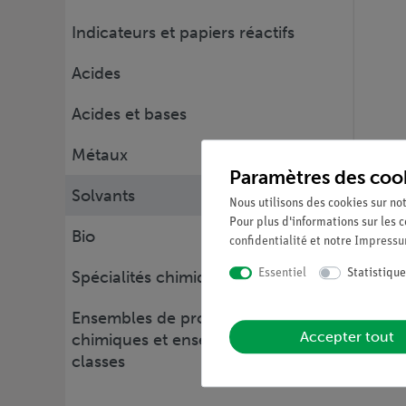
Indicateurs et papiers réactifs
Acides
Acides et bases
Métaux
Article n
Paramètres des coo
Melan
Solvants
Nous utilisons des cookies sur not
Pour plus d'informations sur les c
Bio
confidentialité
et notre
Impress
Essentiel
Statistique
Spécialités chimiques
Ensembles de produits
Accepter tout
chimiques et ensembles de
classes