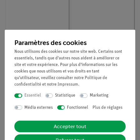
Paramètres des cookies
Article n° :
P7153500
Article n° :
P7153200
Propriétés de l'oxygène
Oxygen, causative
Nous utilisons des cookies sur notre site web. Certains sont
agent of oxidation
essentiels, tandis que d'autres nous aident à améliorer ce
site et votre expérience. Pour plus d'informations sur les
cookies que nous utilisons et vos droits en tant
qu'utilisateur, veuillez consulter notre
Politique de
confidentialité
et notre
Impressum
.
Essentiel
Statistique
Marketing
Média externes
Fonctionnel
Plus de réglages
Accepter tout