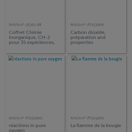
Article n° :
25301-88
Article n° :
P7153900
Coffret Chimie
Carbon dioxide,
Inorganique, CH-2
préparation and
pour 35 expériences,
properties
TESS Chimie avancée
CH-1
Article n° :
P7153600
Article n° :
P7154200
réactions in pure
La flamme de la bougie
oxygen