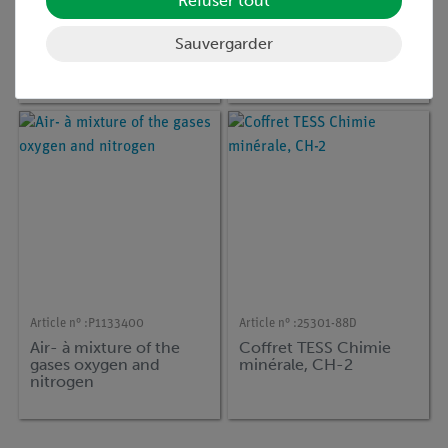
Refuser tout
Article n° :
P7153800
Article n° :
P7153300
Nitrogen, préparation
The importance of air
Sauvergarder
and properties
pour combustion
processes
Article n° :
P1133400
Article n° :
25301-88D
Air- à mixture of the
Coffret TESS Chimie
gases oxygen and
minérale, CH-2
nitrogen