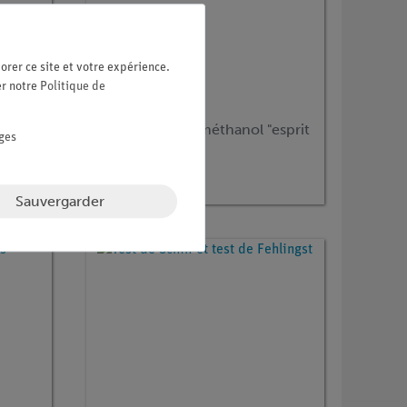
orer ce site et votre expérience.
er notre
Politique de
Article n° :
P7171700
Production de méthanol "esprit
ges
du bois"
Sauvergarder