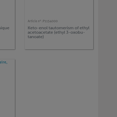
Article n° :
P1154000
rmique
Keto-enol tautomerism of ethyl
acetoacetate (ethyl 3-oxobu-
tanoate)