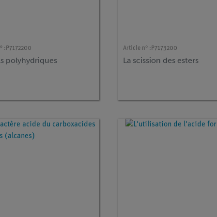
° :
P7172200
Article n° :
P7173200
ls polyhydriques
La scission des esters