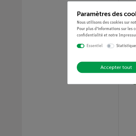
Paramètres des coo
Nous utilisons des cookies sur not
Pour plus d'informations sur les c
confidentialité
et notre
Impress
Article n
Le tes
Essentiel
Statistique
Accepter tout