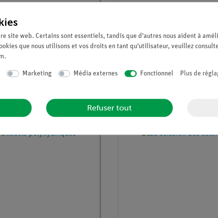
kies
re site web. Certains sont essentiels, tandis que d'autres nous aident à améli
ookies que nous utilisons et vos droits en tant qu'utilisateur, veuillez consult
um
.
° :
P7172000
Article n° :
P7173000
t de l'idoforme
Esters de l'acide acétique
Marketing
Média externes
Fonctionnel
Plus de régla
Refuser tout