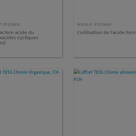
° :
P7172800
Article n° :
P7172600
actère acide du
L'utilisation de l'acide fo
xacides cycliques
es)