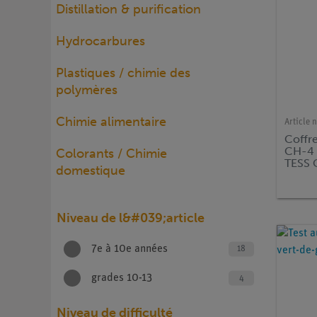
Distillation & purification
Hydrocarbures
Plastiques / chimie des
polymères
Chimie alimentaire
Article n
Coffr
CH-4 
Colorants / Chimie
TESS 
domestique
Niveau de l&#039;article
7e à 10e années
18
grades 10-13
4
Niveau de difficulté