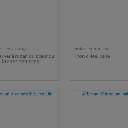
° :
SOM-ZOS-116/2
Article n° :
SOM-ZOS-1006
du ver à ruban du bœuf ou
Triton crêté, paire
r à ruban non armé