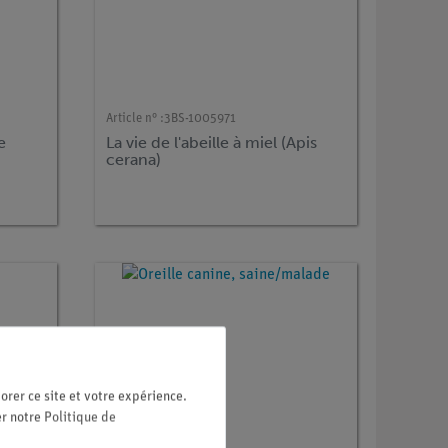
Article n° :
3BS-1005971
e
La vie de l'abeille à miel (Apis
cerana)
orer ce site et votre expérience.
er notre
Politique de