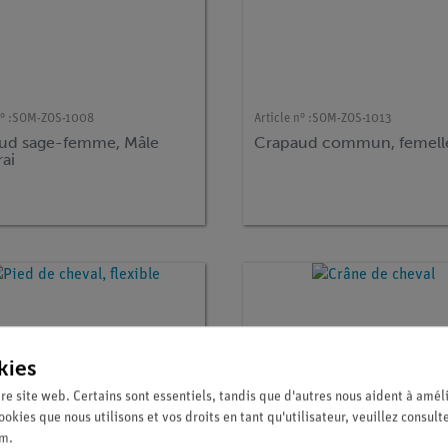
° :
SOM-ZOS-1008
Article n° :
SOM-ZOS-1013
ud sage-femme, Mâle
Crapaud commun, femell
rai
kies
re site web. Certains sont essentiels, tandis que d'autres nous aident à améli
ookies que nous utilisons et vos droits en tant qu'utilisateur, veuillez consult
um
.