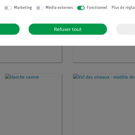
Marketing
Média externes
Fonctionnel
Plus de régla
Refuser tout
° :
ERL-VET4360
Article n° :
ERL-VET4350
e cheval, flexible
Crâne de cheval