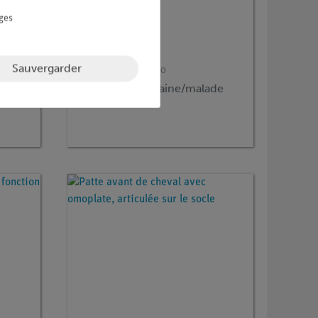
ges
Sauvergarder
Article n° :
ERL-VET1210
Oreille canine, saine/malade