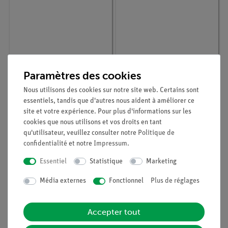
Paramètres des cookies
Article n° :
38823-00
Article n° :
46235-00
Nous utilisons des cookies sur notre site web. Certains sont
Pince pour tubes à
Support pour 12 tubes
essentiels, tandis que d'autres nous aident à améliorer ce
essais, max. D=22mm
à essais PP
site et votre expérience. Pour plus d'informations sur les
cookies que nous utilisons et vos droits en tant
qu'utilisateur, veuillez consulter notre
Politique de
confidentialité
et notre
Impressum
.
Essentiel
Statistique
Marketing
Média externes
Fonctionnel
Plus de réglages
Accepter tout