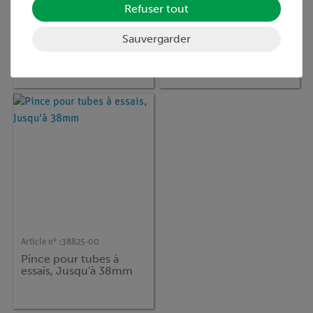
Refuser tout
Article n° :
46237-00
Article n° :
08487-03
Support pour 50 tubes
Support pour 20 tubes
Sauvergarder
à essais
à réaction
Article n° :
38825-00
Pince pour tubes à
essais, Jusqu'à 38mm