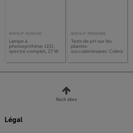
Article n° :
65752-99
Article n° :
P8300969
Lampe à
Tests de pH sur les
photosynthèse, LED,
plantes
spectre complet, 27 W
succulentesavec Cobra
SMARTsense
Nach oben
Légal