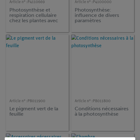
Article n° :
P4110669
Article n° :
P4100000
Photosynthèse et
Photosynthèse:
respiration cellulaire
influence de divers
chez les plantes avec
paramètres
Cobra SMARTsense
Article n° :
P8011900
Article n° :
P8011800
Le pigment vert de la
Conditions nécessaires
feuille
à la photosynthèse