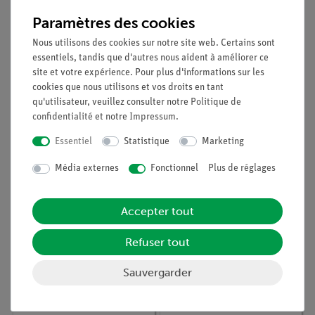
Paramètres des cookies
Nous utilisons des cookies sur notre site web. Certains sont
essentiels, tandis que d'autres nous aident à améliorer ce
site et votre expérience. Pour plus d'informations sur les
cookies que nous utilisons et vos droits en tant
qu'utilisateur, veuillez consulter notre
Politique de
confidentialité
et notre
Impressum
.
Article n° :
65980-77D
Article n° :
64837-00
Essentiel
Statistique
Marketing
Accessoires nécessaires
Chambre
pour l'ensemble de
d'expérimentation, 29
Média externes
Fonctionnel
Plus de réglages
base Biochimie et
cm (11,4 "), s'adapte aux
physiologie végétale
capteurs Cobra
15620-88D
SMARTsense
Accepter tout
Refuser tout
Sauvergarder