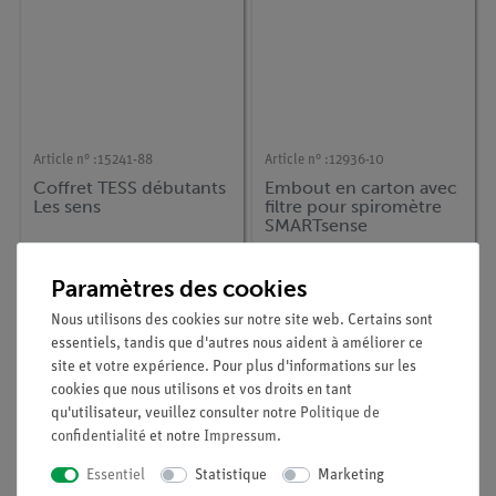
Article n° :
15241-88
Article n° :
12936-10
Coffret TESS débutants
Embout en carton avec
Les sens
filtre pour spiromètre
SMARTsense
Paramètres des cookies
Nous utilisons des cookies sur notre site web. Certains sont
essentiels, tandis que d'autres nous aident à améliorer ce
site et votre expérience. Pour plus d'informations sur les
cookies que nous utilisons et vos droits en tant
qu'utilisateur, veuillez consulter notre
Politique de
confidentialité
et notre
Impressum
.
Essentiel
Statistique
Marketing