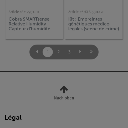
Article n° :
12931-01
Article n° :
KLA-530-120
Cobra SMARTsense
Kit : Empreintes
Relative Humidity -
génétiques médico-
Capteur d'humidité
légales (scène de crime)
relative 0 ... 100 %
(Bluetooth + USB)
1
2
3
Nach oben
Légal