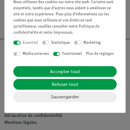
Nous utilisons des cookies sur notre site web. Certains sont
Article n° :
47311-05
Article n° :
47312-07
essentiels, tandis que d'autres nous aident à améliorer ce
Tableau périodique des
Tableau périodique des
éléments avec photos,
éléments, poster géant,
site et votre expérience. Pour plus d'informations sur les
10/pqten allemand
210 x 150 cmdouble
cookies que nous utilisons et vos droits en tant
face
qu'utilisateur, veuillez consulter notre
Politique de
confidentialité
et notre
Impressum
.
Essentiel
Statistique
Marketing
Média externes
Fonctionnel
Plus de réglages
Nach oben
Accepter tout
Légal
Refuser tout
Sauvergarder
Contact
Conditions générales de vente
Déclaration de confidentialité
Mentions légales