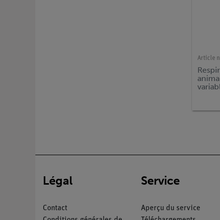
Article n
Respi
anima
variab
SMAR
Légal
Service
Contact
Aperçu du service