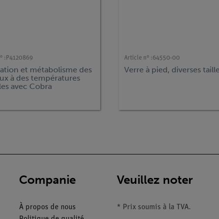
° :
P4120869
Article n° :
64550-00
ration et métabolisme des
Verre à pied, diverses taill
ux à des températures
les avec Cobra
Tsense
Companie
Veuillez noter
À propos de nous
* Prix soumis à la TVA.