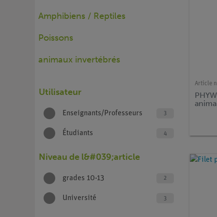
Amphibiens / Reptiles
Poissons
animaux invertébrés
Article n
Utilisateur
PHYWE
anima
Enseignants/Professeurs
3
Étudiants
4
Niveau de l&#039;article
grades 10-13
2
Université
3