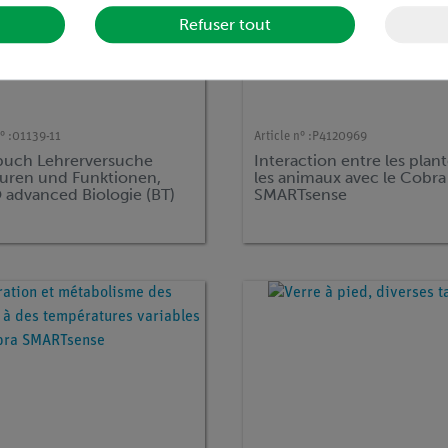
Refuser tout
° :
01139-11
Article n° :
P4120969
uch Lehrerversuche
Interaction entre les plant
turen und Funktionen,
les animaux avec le Cobra
advanced Biologie (BT)
SMARTsense