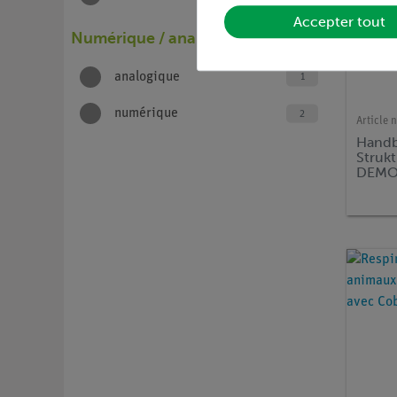
Accepter tout
Numérique / analogique
analogique
1
numérique
2
Article n
Handb
Struk
DEMO 