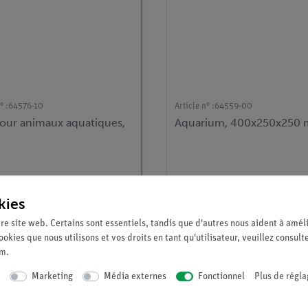
° :
64576-10
Article n° :
64559-00
pour animaux aquatiques,
Aquarium, 400x250x250
kies
re site web. Certains sont essentiels, tandis que d'autres nous aident à améli
ookies que nous utilisons et vos droits en tant qu'utilisateur, veuillez consult
um
.
Marketing
Média externes
Fonctionnel
Plus de régla