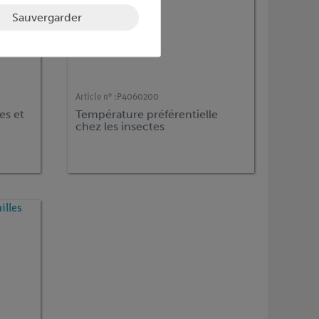
Sauvergarder
Article n° :
P4060200
es et
Température préférentielle
chez les insectes