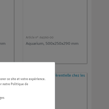
Article n° :
64560-00
 mm
Aquarium, 500x250x290 mm
orer ce site et votre expérience.
er notre
Politique de
ges