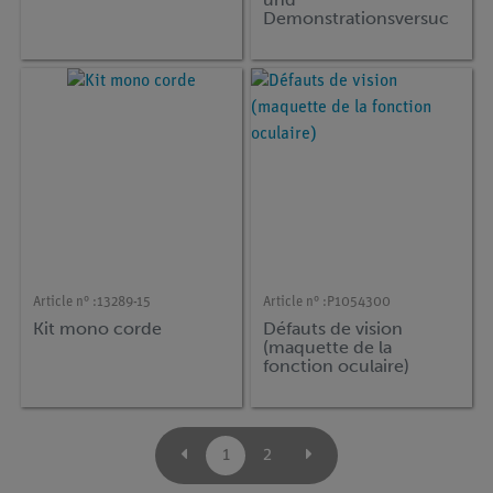
Demonstrationsversuc
he Sinne, TESS
beginner
Naturwissenschaften,
(en allemand)
Article n° :
13289-15
Article n° :
P1054300
Kit mono corde
Défauts de vision
(maquette de la
fonction oculaire)
1
2