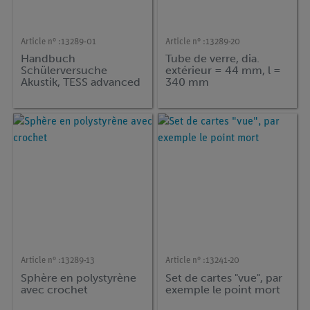
Article n° :
13289-01
Article n° :
13289-20
Handbuch
Tube de verre, dia.
Schülerversuche
extérieur = 44 mm, l =
Akustik, TESS advanced
340 mm
Physik, (en allemand)
Article n° :
13289-13
Article n° :
13241-20
Sphère en polystyrène
Set de cartes "vue", par
avec crochet
exemple le point mort