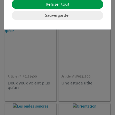
La bougie à l'envers
L'angle mort
Refuser tout
Sauvergarder
Article n° :
P9131400
Article n° :
P9131500
Deux yeux voient plus
Une astuce utile
qu'un