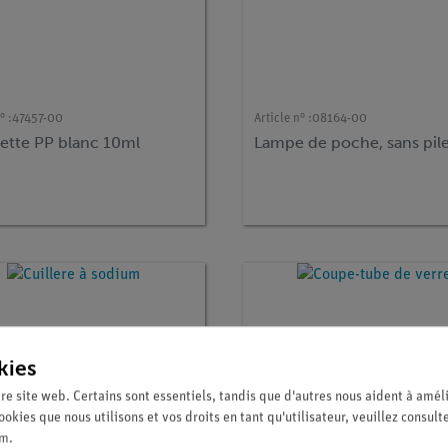
° :
47457-00
Article n° :
08164-00
ette PP blanc 10ml
Lampe de poche, sans pil
kies
re site web. Certains sont essentiels, tandis que d'autres nous aident à améli
ookies que nous utilisons et vos droits en tant qu'utilisateur, veuillez consult
um
.