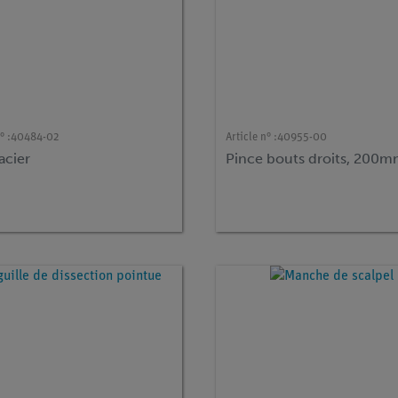
° :
40484-02
Article n° :
40955-00
 acier
Pince bouts droits, 200