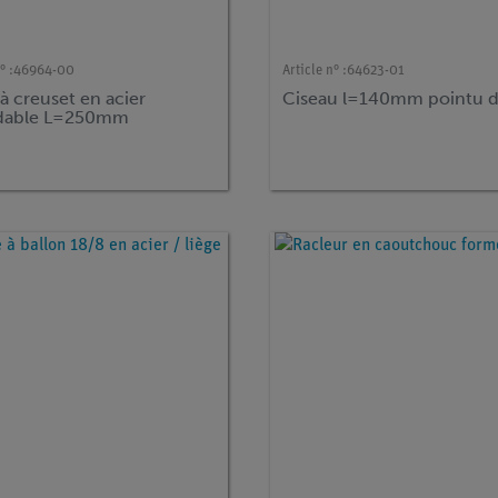
° :
46964-00
Article n° :
64623-01
à creuset en acier
Ciseau l=140mm pointu d
dable L=250mm