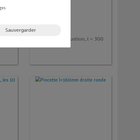
ges
Sauvergarder
Article n° :
33346-00
Cuillère à combustion, l = 300
mmm