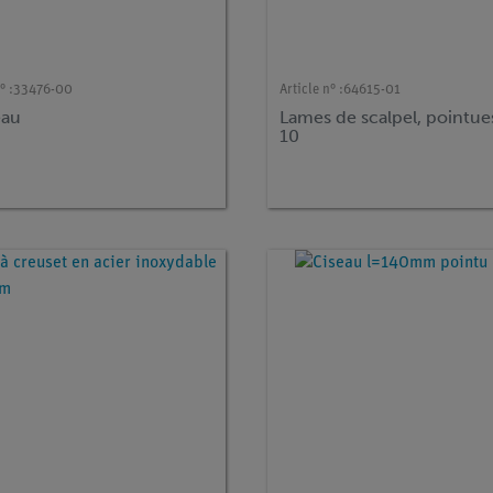
° :
33476-00
Article n° :
64615-01
eau
Lames de scalpel, pointues
10