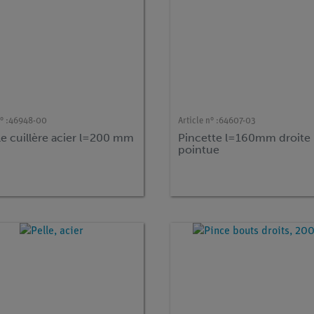
° :
46948-00
Article n° :
64607-03
le cuillère acier l=200 mm
Pincette l=160mm droite
pointue