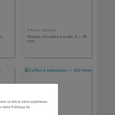
Article n° :
02123-00
es
Niveau circulaire à bulle, d = 36
mm
orer ce site et votre expérience.
er notre
Politique de