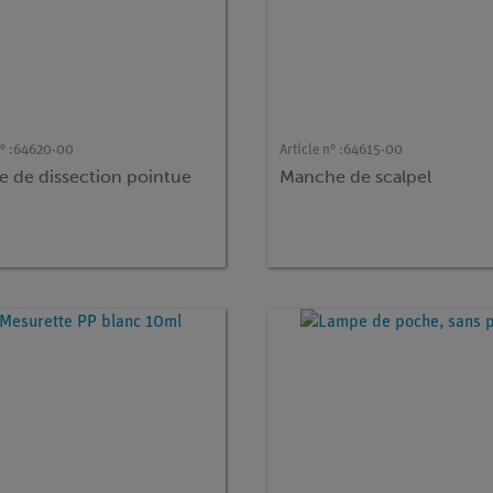
° :
64620-00
Article n° :
64615-00
le de dissection pointue
Manche de scalpel