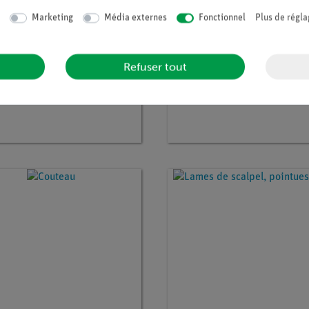
Marketing
Média externes
Fonctionnel
Plus de régla
Refuser tout
° :
33348-00
Article n° :
33185-00
ere à sodium
Coupe-tube de verre