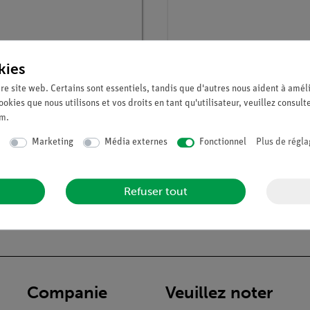
kies
re site web. Certains sont essentiels, tandis que d'autres nous aident à améli
ookies que nous utilisons et vos droits en tant qu'utilisateur, veuillez consult
um
.
° :
P5942200
Article n° :
P5942100
 de relaxation en RMN
Principes de base de la
Marketing
Média externes
Fonctionnel
Plus de régla
résonance magnétique
nucléaire
Refuser tout
Companie
Veuillez noter