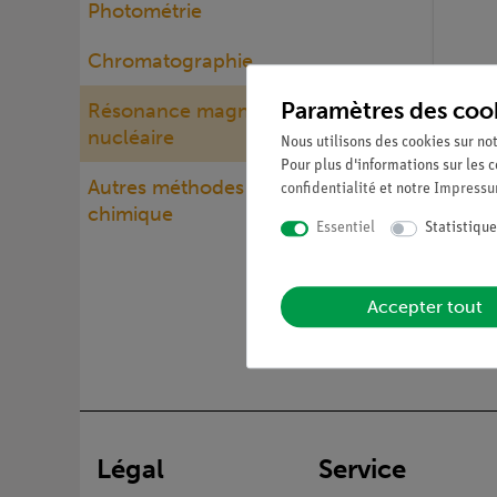
Photométrie
Chromatographie
Paramètres des coo
Résonance magnétique
nucléaire
Nous utilisons des cookies sur not
Pour plus d'informations sur les c
Autres méthodes d'analyse
confidentialité
et notre
Impress
Article n
chimique
Temps
Essentiel
Statistique
Accepter tout
Légal
Service