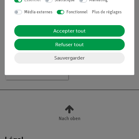
Essentiel
Statistique
Marketing
Média externes
Fonctionnel
Plus de réglages
Accepter tout
Refuser tout
Article n° :
12948-01
Cobra SMARTsense
Sauvergarder
Ethanol Vapor -
Capteur avec électrode
sélective de gaz pour
l'éthanol 0 ... 3 %
(Bluetooth + USB)
Nach oben