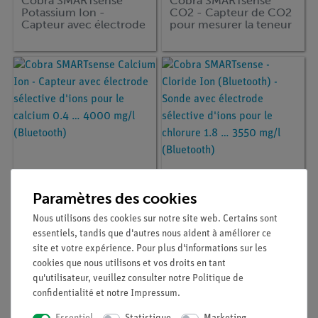
Cobra SMARTsense
Cobra SMARTsense
Potassium Ion -
CO2 - Capteur de CO2
Capteur avec électrode
pour mesurer la teneur
sélective d'ions pour le
en dioxyde de carbone
potassium 0.4 … 3900
dans l'air 0 ... 100000
mg/l (Bluetooth)
ppm (Bluetooth + USB)
Paramètres des cookies
Article n° :
12915-00
Article n° :
12914-00
Nous utilisons des cookies sur notre site web. Certains sont
Cobra SMARTsense
Cobra SMARTsense -
essentiels, tandis que d'autres nous aident à améliorer ce
Calcium Ion - Capteur
Cloride Ion (Bluetooth)
avec électrode
- Sonde avec électrode
site et votre expérience. Pour plus d'informations sur les
sélective d'ions pour le
sélective d'ions pour le
cookies que nous utilisons et vos droits en tant
calcium 0.4 … 4000
chlorure 1.8 … 3550
qu'utilisateur, veuillez consulter notre
Politique de
mg/l (Bluetooth)
mg/l (Bluetooth)
confidentialité
et notre
Impressum
.