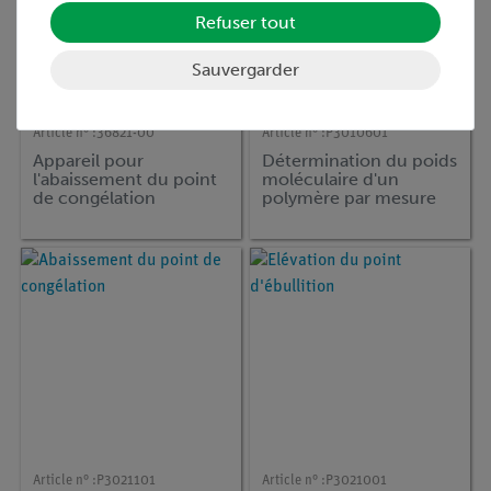
Refuser tout
Sauvergarder
Article n° :
36821-00
Article n° :
P3010601
Appareil pour
Détermination du poids
l'abaissement du point
moléculaire d'un
de congélation
polymère par mesure
de viscosité intrinsèque
Article n° :
P3021101
Article n° :
P3021001