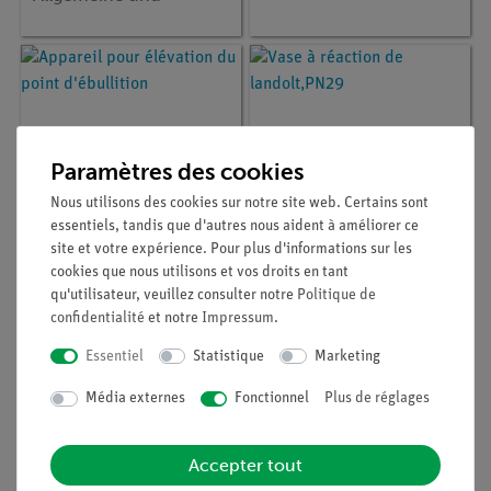
anorganische Chemie,
DEMO advanced
Chemie (CT), (en
allemand)
Paramètres des cookies
Nous utilisons des cookies sur notre site web. Certains sont
essentiels, tandis que d'autres nous aident à améliorer ce
site et votre expérience. Pour plus d'informations sur les
cookies que nous utilisons et vos droits en tant
Article n° :
36820-00
Article n° :
36811-00
qu'utilisateur, veuillez consulter notre
Politique de
Appareil pour élévation
Vase à réaction de
confidentialité
et notre
Impressum
.
du point d'ébullition
landolt,PN29
Essentiel
Statistique
Marketing
Média externes
Fonctionnel
Plus de réglages
Accepter tout