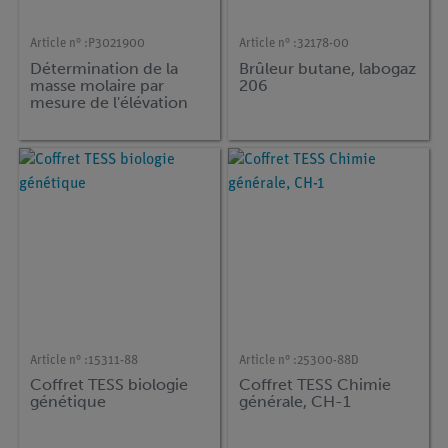
Article n° :
P3021900
Article n° :
32178-00
Détermination de la
Brûleur butane, labogaz
masse molaire par
206
mesure de l'élévation
du point d'ébullition
(ébullioscopie)
Article n° :
15311-88
Article n° :
25300-88D
Coffret TESS biologie
Coffret TESS Chimie
génétique
générale, CH-1