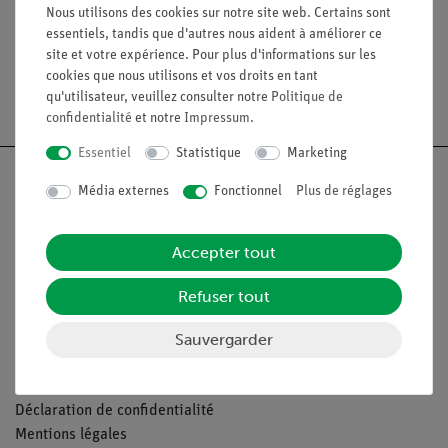
Nous utilisons des cookies sur notre site web. Certains sont
essentiels, tandis que d'autres nous aident à améliorer ce
site et votre expérience. Pour plus d'informations sur les
cookies que nous utilisons et vos droits en tant
Livraison gratuite à partir de 300,- €.
qu'utilisateur, veuillez consulter notre
Politique de
confidentialité
et notre
Impressum
.
Essentiel
Statistique
Marketing
Média externes
Fonctionnel
Plus de réglages
Nach oben
Accepter tout
Refuser tout
Légal
Sauvergarder
Contact
Conditions générales de vente
Déclaration de confidentialité
Mentions légales