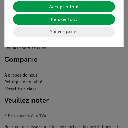
Service
Accepter tout
Refuser tout
Aperçu du service
Téléchargements
Sauvergarder
Catalogue
Webinaires et vidéos
Contacte service client
Companie
À propos de nous
Politique de qualité
Sécurité en classe
Veuillez noter
* Prix soumis à la TVA.
Nous ne fournissons que les entreprises, les institutions et les