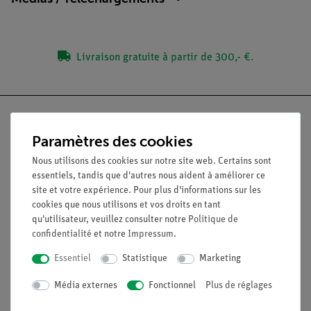
Livraison gratuite à partir de 300,- €.
Paramètres des cookies
Nach oben
Nous utilisons des cookies sur notre site web. Certains sont
essentiels, tandis que d'autres nous aident à améliorer ce
site et votre expérience. Pour plus d'informations sur les
Légal
cookies que nous utilisons et vos droits en tant
qu'utilisateur, veuillez consulter notre
Politique de
confidentialité
et notre
Impressum
.
Contact
Essentiel
Statistique
Marketing
Conditions générales de vente
Déclaration de confidentialité
Média externes
Fonctionnel
Plus de réglages
Mentions légales