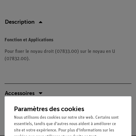
Description
Fonction et Applications
Pour fixer le noyau droit (07833.00) sur le noyau en U
(07832.00).
Accessoires
Paramètres des cookies
Nous utilisons des cookies sur notre site web. Certains sont
Livraison gratuite à partir de 300,- €.
essentiels, tandis que d'autres nous aident à améliorer ce
site et votre expérience. Pour plus d'informations sur les