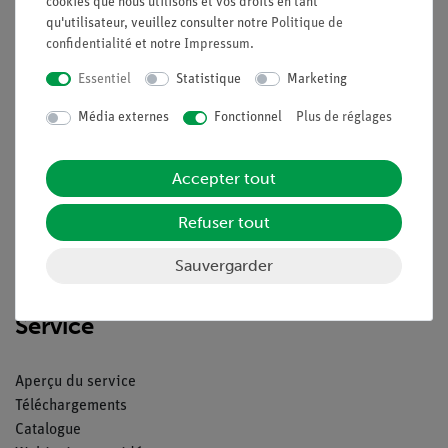
cookies que nous utilisons et vos droits en tant
qu'utilisateur, veuillez consulter notre
Politique de
confidentialité
et notre
Impressum
.
Essentiel
Statistique
Marketing
Nach oben
Média externes
Fonctionnel
Plus de réglages
Légal
Accepter tout
Contact
Refuser tout
Conditions générales de vente
Déclaration de confidentialité
Sauvergarder
Mentions légales
Service
Aperçu du service
Téléchargements
Catalogue