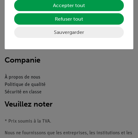
Service
Accepter tout
Refuser tout
Aperçu du service
Téléchargements
Sauvergarder
Catalogue
Webinaires et vidéos
Contacte service client
Companie
À propos de nous
Politique de qualité
Sécurité en classe
Veuillez noter
* Prix soumis à la TVA.
Nous ne fournissons que les entreprises, les institutions et les