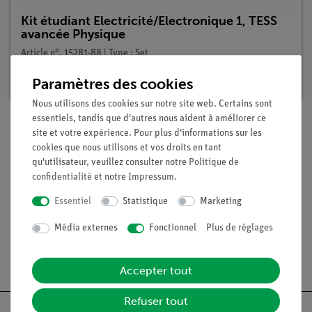
Kit étudiant Electricité/Electronique 1, TESS
avancée Physique
Article n°. 15281-88 | Type : Set
Délai de livraison :
En stock
Paramètres des cookies
Nous utilisons des cookies sur notre site web. Certains sont
essentiels, tandis que d'autres nous aident à améliorer ce
site et votre expérience. Pour plus d'informations sur les
cookies que nous utilisons et vos droits en tant
Contenu de livraison
qu'utilisateur, veuillez consulter notre
Politique de
confidentialité
et notre
Impressum
.
Médias / Téléchargements
Essentiel
Statistique
Marketing
Média externes
Fonctionnel
Plus de réglages
Livraison gratuite à partir de 300,- €.
Accepter tout
Refuser tout