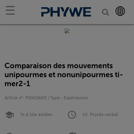
☰
Comparaison des mouvements
unipourmes et nonunipourmes ti-
mer2-1
Article n°. P1003605 | Type : Expériences
7e à 10e années
10
Procès-verbal