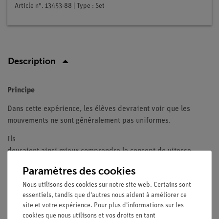
Article n°. 13453-88 | Type : Set
Description
Principe
Dans cette expérience, les élèves devraient voir que les
mouvements ne sont généralement pas uniformes.
Ils
devraient ainsi mieux comprendre le concept de vitesse
instantanée
Paramètres des cookies
Avantages
Nous utilisons des cookies sur notre site web. Certains sont
essentiels, tandis que d'autres nous aident à améliorer ce
Des résultats particulièrement précis et reproductibles
site et votre expérience. Pour plus d'informations sur les
grâce à l'utilisation de barrières lumineuses et du Timer
cookies que nous utilisons et vos droits en tant