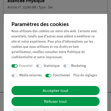
avancée Physique
Article n°. 15281-88 | Type : Set
Délai de livraison :
En stock
Paramètres des cookies
Nous utilisons des cookies sur notre site web. Certains sont
essentiels, tandis que d'autres nous aident à améliorer ce
Contenu de livraison
site et votre expérience. Pour plus d'informations sur les
cookies que nous utilisons et vos droits en tant
qu'utilisateur, veuillez consulter notre
Politique de
Médias / Téléchargements
confidentialité
et notre
Impressum
.
Essentiel
Statistique
Marketing
Média externes
Fonctionnel
Plus de réglages
Livraison gratuite à partir de 300,- €.
Accepter tout
Refuser tout