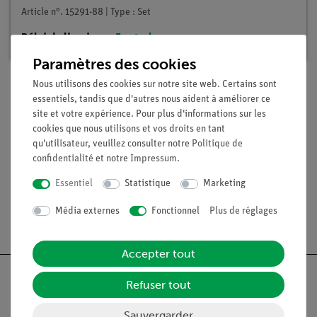
Article n°. 15291-88 | Type : Set
Délai de livraison :
En stock
Paramètres des cookies
Nous utilisons des cookies sur notre site web. Certains sont
essentiels, tandis que d'autres nous aident à améliorer ce
Contenu de livraison
site et votre expérience. Pour plus d'informations sur les
cookies que nous utilisons et vos droits en tant
qu'utilisateur, veuillez consulter notre
Politique de
Médias / Téléchargements
confidentialité
et notre
Impressum
.
Essentiel
Statistique
Marketing
Média externes
Fonctionnel
Plus de réglages
Livraison gratuite à partir de 300,- €.
Accepter tout
Refuser tout
Sauvergarder