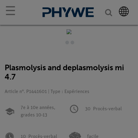
☰
Plasmolysis and deplasmolysis mi
4.7
Article n°. P1441601 | Type : Expériences
7e à 10e années,
30
Procès-verbal
grades 10-13
10
Procès-verbal
facile