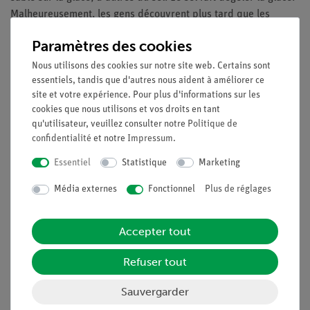
Malheureusement, les gens découvrent plus tard que les
arbres et autres plantes qui poussent près de l'allée
Paramètres des cookies
commencent bientôt à se flétrir et à dépérir. Comment cela a-
t-il pu se produire ? Nous voulons le découvrir dans une
Nous utilisons des cookies sur notre site web. Certains sont
essentiels, tandis que d'autres nous aident à améliorer ce
expérience.
site et votre expérience. Pour plus d'informations sur les
Avantages
cookies que nous utilisons et vos droits en tant
qu'utilisateur, veuillez consulter notre
Politique de
L'expérience fait partie d'un ensemble complet de
confidentialité
et notre
Impressum
.
solutions comprenant un total de 50 expériences pour
Essentiel
Statistique
Marketing
toutes les applications de microscopie
Avec une feuille de travail pour les élèves, adaptée à
Média externes
Fonctionnel
Plus de réglages
tous les niveaux de classe
Avec des informations détaillées pour l'enseignant, y
Accepter tout
compris un exemple d'image microscopique
Optimisé pour les emplois du temps serrés, c'est-à-dire
Refuser tout
avec un temps de préparation minimal
Kit de solutions de microscopie spécialement conçu
Sauvergarder
pour inclure tous les accessoires nécessaires