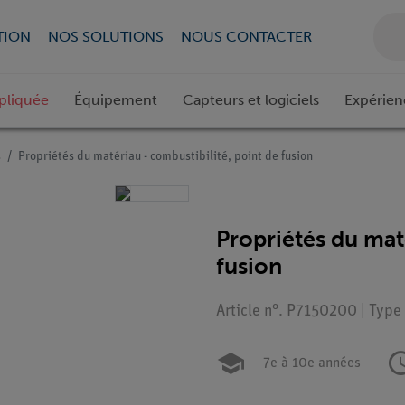
TION
NOS SOLUTIONS
NOUS CONTACTER
pliquée
Équipement
Capteurs et logiciels
Expérien
s
Propriétés du matériau - combustibilité, point de fusion
Propriétés du mat
fusion
Article n°. P7150200 | Type
7e à 10e années