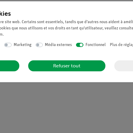
kies
re site web. Certains sont essentiels, tandis que d'autres nous aident à améli
Coffret TESS Chimie générale, CH-1
ookies que nous utilisons et vos droits en tant qu'utilisateur, veuillez consult
um
.
Article n°. 25300-88D | Type : Set
Marketing
Média externes
Fonctionnel
Plus de régla
Refuser tout