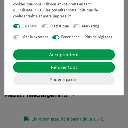
cookies que nous utilisons et vos droits en tant
Les deux béchers sont remplis d'air car la capacité calorifique
qu'utilisateur, veuillez consulter notre
Politique de
de l'eau est très grande et elle serait chauffée trop lentement.
confidentialité
et notre
Impressum
.
Avantages
Essentiel
Statistique
Marketing
De vrais supports pour une installation particulièrement
Média externes
Fonctionnel
Plus de réglages
stable et sûre
Descriptions d'expériences adaptées aux élèves et
Accepter tout
rapports disponibles
Refuser tout
Contenu de livraison
Sauvergarder
Médias / Téléchargements
Livraison gratuite à partir de 300,- €.