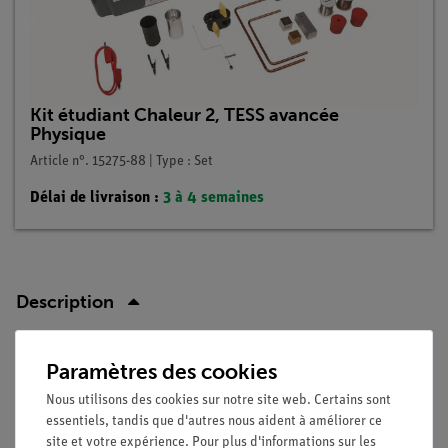
Kit étudiant Chaleur 2, TESS avancée
Physique
Article n°. 15275-88 | Type : Set
Délai de livraison :
3 à 4 semaines
Description
Principe
Paramètres des cookies
Un bécher poli et un bécher noir sont chauffés par
Nous utilisons des cookies sur notre site web. Certains sont
essentiels, tandis que d'autres nous aident à améliorer ce
rayonnement. Au lieu du rayonnement solaire, on utilise une
site et votre expérience. Pour plus d'informations sur les
flamme vive située devant les deux béchers.