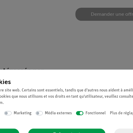
Demander une off
téressés par...
kies
re site web. Certains sont essentiels, tandis que d'autres nous aident à améli
ookies que nous utilisons et vos droits en tant qu'utilisateur, veuillez consult
um
.
Marketing
Média externes
Fonctionnel
Plus de régla