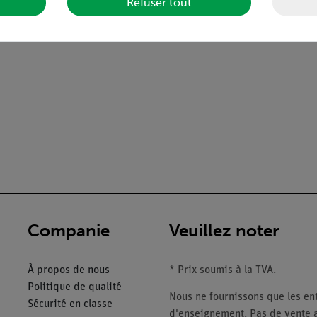
Refuser tout
Companie
Veuillez noter
À propos de nous
* Prix soumis à la TVA.
Politique de qualité
Nous ne fournissons que les ent
Sécurité en classe
d'enseignement. Pas de vente a