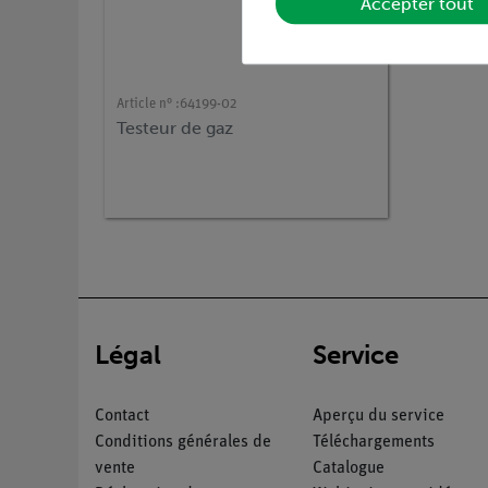
Accepter tout
Article n° :
64199-02
Testeur de gaz
Légal
Service
Contact
Aperçu du service
Conditions générales de
Téléchargements
vente
Catalogue