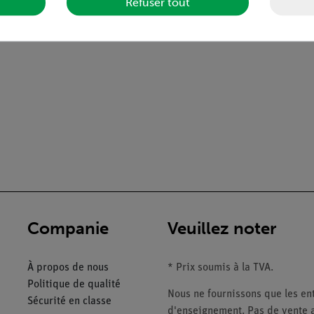
Refuser tout
Companie
Veuillez noter
À propos de nous
* Prix soumis à la TVA.
Politique de qualité
Nous ne fournissons que les ent
Sécurité en classe
d'enseignement. Pas de vente a