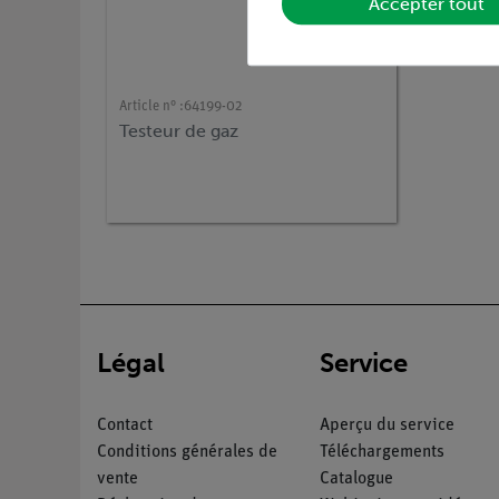
Accepter tout
Article n° :
64199-02
Testeur de gaz
Légal
Service
Contact
Aperçu du service
Conditions générales de
Téléchargements
vente
Catalogue