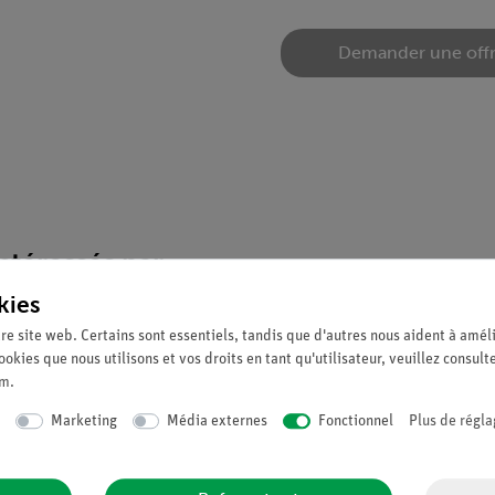
Demander une off
téressés par...
kies
re site web. Certains sont essentiels, tandis que d'autres nous aident à améli
ookies que nous utilisons et vos droits en tant qu'utilisateur, veuillez consult
um
.
Marketing
Média externes
Fonctionnel
Plus de régla