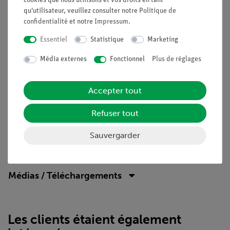
cookies que nous utilisons et vos droits en tant
jaune, 96 pièces (47148-11)
qu'utilisateur, veuillez consulter notre
Politique de
- PCR tubes simples, 0,2 ml, couvercle en forme de dôme,
confidentialité
et notre
Impressum
.
1000 morceaux (35928-00)
Essentiel
Statistique
Marketing
- Tubes de réaction jetable 1,5 ml, 1000 morceaux (37653-00)
- Stand pour les tubes de réaction jetables (37652-00)
Média externes
Fonctionnel
Plus de réglages
- Kit d'empreintes génétiques pour PCR (35018-01)
Accepter tout
Refuser tout
Sauvergarder
Accessoires
Médias / Téléchargements
Les clients étaient également