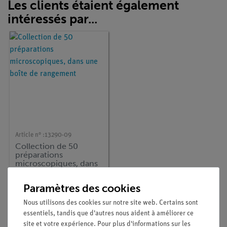
Les clients étaient également
intéressés par...
Article n° :
13290-09
Collection de 50
préparations
microscopiques, dans
une boîte de
rangement
Paramètres des cookies
Nous utilisons des cookies sur notre site web. Certains sont
Livraison gratuite à partir de 300,- €.
essentiels, tandis que d'autres nous aident à améliorer ce
site et votre expérience. Pour plus d'informations sur les