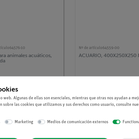
tículo
64576-10
Nº de artículo
64559-00
ra animales acuáticos,
ACUARIO, 400X250X250
da
ookies
io web. Algunas de ellas son esenciales, mientras que otras nos ayudan a mejo
n sobre las cookies que utilizamos y sus derechos como usuario, consulte nu
s
Marketing
Medios de comunicación externos
Function