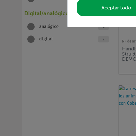
Aceptar todo
Digital/analógico
analógico
1
digital
2
Nº de ar
Handb
Struk
DEMO 