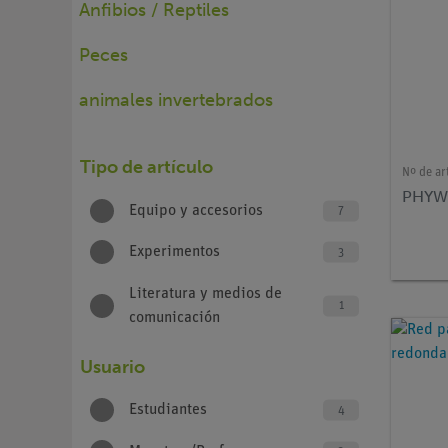
Anfibios / Reptiles
Peces
animales invertebrados
Tipo de artículo
Nº de ar
PHYWE
Equipo y accesorios
7
Experimentos
3
Literatura y medios de
1
comunicación
Usuario
Estudiantes
4