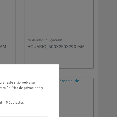
Nº de artículo
64560-00
 MM
ACUARIO, 500X250X290 MM
rar este sitio web y su
estra
Política de privacidad
y
al
Más ajustes