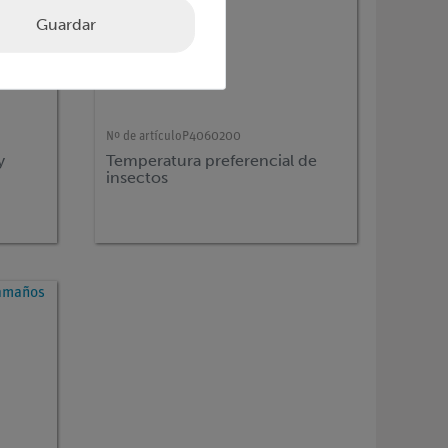
Guardar
Nº de artículo
P4060200
y
Temperatura preferencial de
insectos