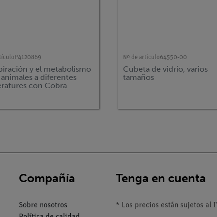
tículo
P4120869
Nº de artículo
64550-00
piración y el metabolismo
Cubeta de vidrio, varios
 animales a diferentes
tamaños
ratures con Cobra
Tsense
Compañía
Tenga en cuenta
Sobre nosotros
* Los precios están sujetos al I