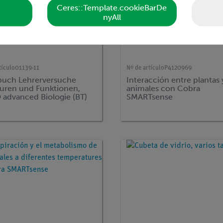
Ceres::Template.cookieBarDe
nyAll
tículo
01139-11
Nº de artículo
P4120969
uch Lehrerversuche
Interacción entre plantas 
turen und Funktionen,
animales con Cobra
advanced Biologie (BT)
SMARTsense