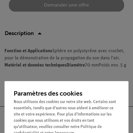
Demander une offre
Description
Fonction et Applications
Sphère en polystyrène avec crochet,
pour la démonstration de la propagation du son dans l'air.
Matériel et données techniquesDiamètre
70 mmPoids env. 5 g
Livraison gratuite à partir de 300,- €.
Paramètres des cookies
Nous utilisons des cookies sur notre site web. Certains sont
essentiels, tandis que d'autres nous aident à améliorer ce
site et votre expérience. Pour plus d'informations sur les
cookies que nous utilisons et vos droits en tant
qu'utilisateur, veuillez consulter notre
Politique de