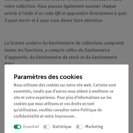
votre collection. Vous pouvez également scanner chaque
article à l'aide d'un code QR et apprendre directement à quoi
il peut servir et à quoi vous devez faire attention.
La licence scolaire du Gestionnaire de collections comprend
toutes les fonctions, y compris celles du Gestionnaire
d'appareils, du Gestionnaire de stock et du Gestionnaire
RiSU.
Paramètres des cookies
Nous utilisons des cookies sur notre site web. Certains sont
Caractéristiques techniques
essentiels, tandis que d'autres nous aident à améliorer ce
site et votre expérience. Pour plus d'informations sur les
cookies que nous utilisons et vos droits en tant
Licence d'école pour jusqu'à 20 enseignants
qu'utilisateur, veuillez consulter notre
Politique de
confidentialité
et notre
Impressum
.
Accès à tous les contenus
Basé sur un navigateur
Essentiel
Statistique
Marketing
Utilisable sur tous les terminaux