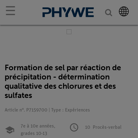
☰
Formation de sel par réaction de
précipitation - détermination
qualitative des chlorures et des
sulfates
Article n°. P7159700 | Type : Expériences
7e à 10e années,
10
Procès-verbal
grades 10-13