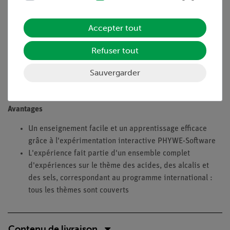
procédant à un échange de cations ou d'anions. Si, au cours
de ce processus, un sel précipite sous la forme d'un
composant insoluble, on peut le considérer comme une
Accepter tout
réaction test.
Refuser tout
Objectifs
Sauvergarder
Préparez plusieurs solutions salines et étudiez les processus
qui se produisent lorsque les solutions sont mélangées.
Avantages
Un enseignement facile et un apprentissage efficace
grâce à l'expérimentation interactive PHYWE-Software
L'expérience fait partie d'un ensemble complet
d'expériences sur le thème des acides, des alcalis et
des sels, correspondant au programme international :
tous les thèmes sont couverts
Contenu de livraison