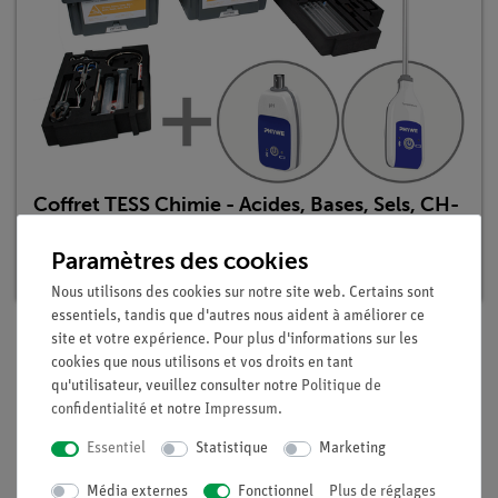
Coffret TESS Chimie - Acides, Bases, Sels, CH-
3
Paramètres des cookies
Article n°. 25302-88D | Type : Set
Nous utilisons des cookies sur notre site web. Certains sont
essentiels, tandis que d'autres nous aident à améliorer ce
site et votre expérience. Pour plus d'informations sur les
cookies que nous utilisons et vos droits en tant
Description
qu'utilisateur, veuillez consulter notre
Politique de
confidentialité
et notre
Impressum
.
Principe
Essentiel
Statistique
Marketing
On peut faire réagir différents sels entre eux tout en
Média externes
Fonctionnel
Plus de réglages