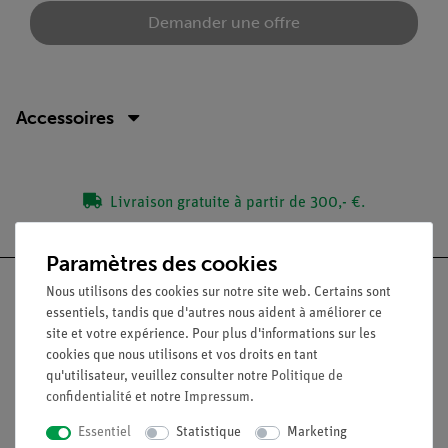
Demander une offre
Accessoires
Livraison gratuite à partir de 300,- €.
Paramètres des cookies
Nous utilisons des cookies sur notre site web. Certains sont
essentiels, tandis que d'autres nous aident à améliorer ce
site et votre expérience. Pour plus d'informations sur les
Nach oben
cookies que nous utilisons et vos droits en tant
qu'utilisateur, veuillez consulter notre
Politique de
confidentialité
et notre
Impressum
.
Légal
Essentiel
Statistique
Marketing