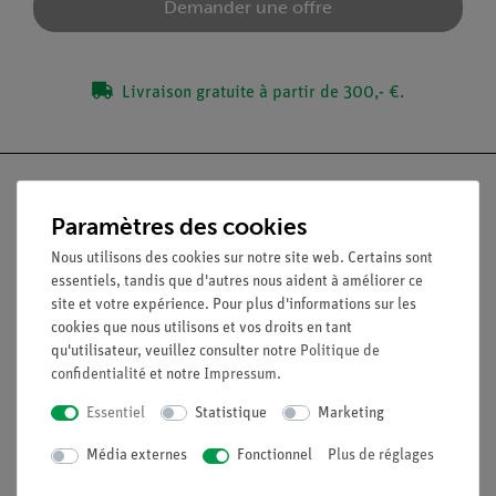
Demander une offre
Livraison gratuite à partir de 300,- €.
Paramètres des cookies
Nach oben
Nous utilisons des cookies sur notre site web. Certains sont
essentiels, tandis que d'autres nous aident à améliorer ce
site et votre expérience. Pour plus d'informations sur les
Légal
cookies que nous utilisons et vos droits en tant
qu'utilisateur, veuillez consulter notre
Politique de
confidentialité
et notre
Impressum
.
Contact
Essentiel
Statistique
Marketing
Conditions générales de vente
Déclaration de confidentialité
Média externes
Fonctionnel
Plus de réglages
Mentions légales