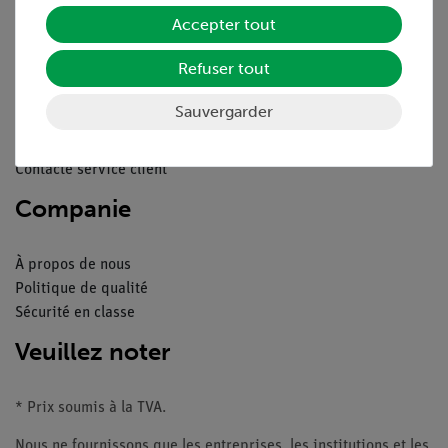
Service
Accepter tout
Refuser tout
Aperçu du service
Téléchargements
Sauvergarder
Catalogue
Webinaires et vidéos
Contacte service client
Companie
À propos de nous
Politique de qualité
Sécurité en classe
Veuillez noter
* Prix soumis à la TVA.
Nous ne fournissons que les entreprises, les institutions et les