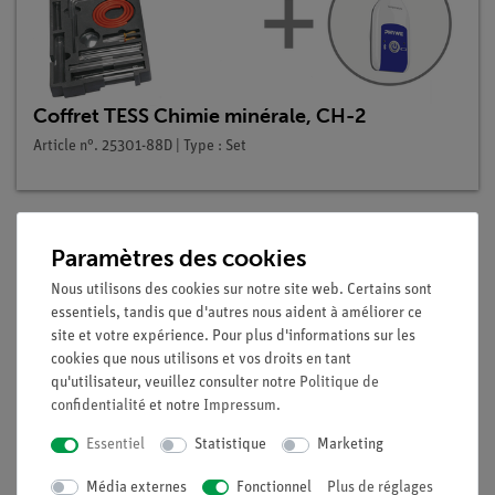
Coffret TESS Chimie minérale, CH-2
Article n°. 25301-88D | Type : Set
Paramètres des cookies
Description
Nous utilisons des cookies sur notre site web. Certains sont
essentiels, tandis que d'autres nous aident à améliorer ce
Principe
site et votre expérience. Pour plus d'informations sur les
cookies que nous utilisons et vos droits en tant
L'azote, qui est l'un des principaux composants de l'air, peut
qu'utilisateur, veuillez consulter notre
Politique de
être obtenu en éliminant l'oxygène. Dans cette expérience, on
confidentialité
et notre
Impressum
.
fait passer un courant d'air sur de la laine d'acier chauffée et
on le fait passer dans une casserole pneumatique. L'azote
Essentiel
Statistique
Marketing
ainsi "produit" est examiné pour ses propriétés
Média externes
Fonctionnel
Plus de réglages