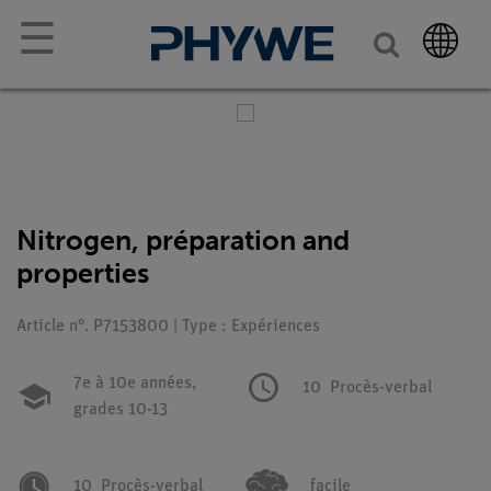
☰
Nitrogen, préparation and
properties
Article n°. P7153800 | Type : Expériences
7e à 10e années,
10
Procès-verbal
grades 10-13
10
Procès-verbal
facile