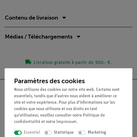
Contenu de livraison
Médias / Téléchargements
Livraison gratuite à partir de 300,- €.
Paramètres des cookies
Nous utilisons des cookies sur notre site web. Certains sont
essentiels, tandis que d'autres nous aident à améliorer ce
site et votre expérience. Pour plus d'informations sur les
Nach oben
cookies que nous utilisons et vos droits en tant
qu'utilisateur, veuillez consulter notre
Politique de
confidentialité
et notre
Impressum
.
Légal
Essentiel
Statistique
Marketing