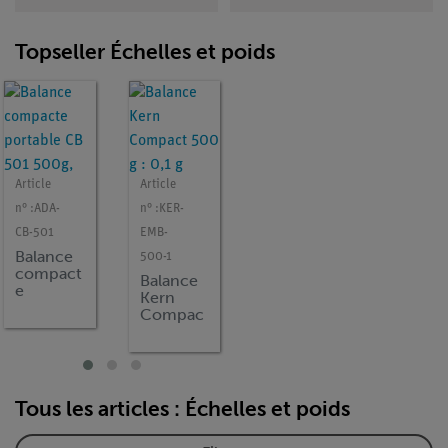
Topseller Échelles et poids
Article
Article
Article
Article
n° :
ADA-
n° :
KER-
n°
n°
CB-501
EMB-
:
48915-
:
49214-
Balance
500-1
00
00
compact
Balance
Balance
Balance
e
Kern
portable,
portabl
portable
Compac
Ohaus
OHAUS
CB 501
t 500 g :
CR5200,
YA501,
500g,
0,1 g
5.200 g /
500 g /
0,1g
1 g
0,1 g
Tous les articles : Échelles et poids