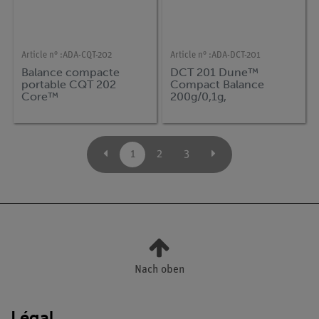
Article n° :
ADA-CQT-202
Article n° :
ADA-DCT-201
Balance compacte
DCT 201 Dune™
portable CQT 202
Compact Balance
Core™
200g/0,1g,
1
2
3
Nach oben
Légal