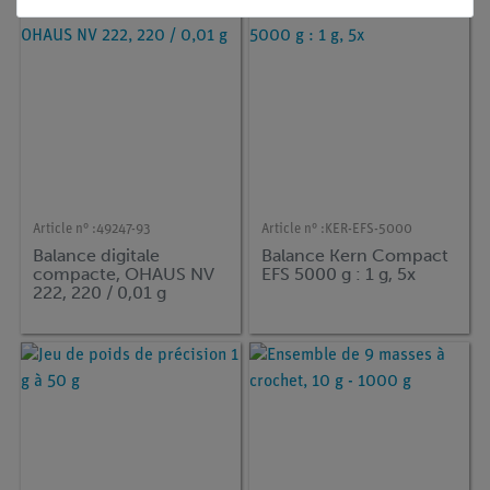
Article n° :
49247-93
Article n° :
KER-EFS-5000
Balance digitale
Balance Kern Compact
compacte, OHAUS NV
EFS 5000 g : 1 g, 5x
222, 220 / 0,01 g