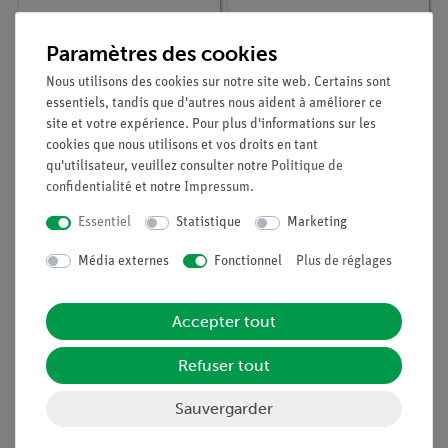
Article n° :
KER-EMB-1200-1
Article n° :
44096-78
Balance Kern Compact
Poids de commerce 2
Paramètres des cookies
1200 g : 0,1 g
kg
Nous utilisons des cookies sur notre site web. Certains sont
essentiels, tandis que d'autres nous aident à améliorer ce
site et votre expérience. Pour plus d'informations sur les
cookies que nous utilisons et vos droits en tant
qu'utilisateur, veuillez consulter notre
Politique de
confidentialité
et notre
Impressum
.
Essentiel
Statistique
Marketing
Média externes
Fonctionnel
Plus de réglages
Accepter tout
Article n° :
02205-03
Article n° :
KER-EHA-500-2
Poids à fente, 10 g,
Balance de précision
Refuser tout
blanc
Kern EHA 500 g : 10 mg
Sauvergarder