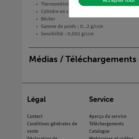
Accepter tout
Thermomètre
Cylindre en verre
Bécher
Gamme de poids : 0...2 g/ccm
Sensibilité : 0,001 g/ccm
Médias / Téléchargements
Légal
Service
Contact
Aperçu du service
Conditions générales de
Téléchargements
vente
Catalogue