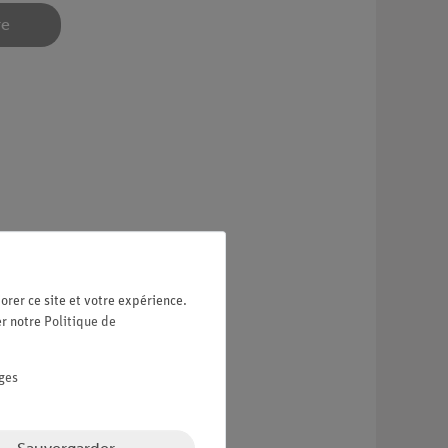
re
s corps solides.
orer ce site et votre expérience.
er notre
Politique de
ges