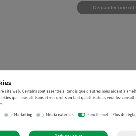
Demander une off
gueur inégale pour la détermination des densités des liquides et de
kies
re site web. Certains sont essentiels, tandis que d'autres nous aident à améli
d'un tranchant en acier à faible friction
ookies que nous utilisons et vos droits en tant qu'utilisateur, veuillez consult
um
.
s de contrepoids
Marketing
Média externes
Fonctionnel
Plus de régla