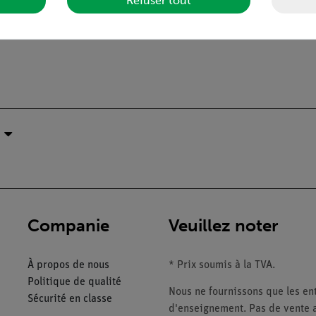
Refuser tout
Companie
Veuillez noter
À propos de nous
* Prix soumis à la TVA.
Politique de qualité
Nous ne fournissons que les ent
Sécurité en classe
d'enseignement. Pas de vente a