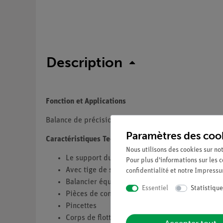
Description
Fonction et Applications
Balance de précision avec un balancier à bras de lon
Paramètres des coo
Caractéristiques Techniques
Nous utilisons des cookies sur not
Le support du fléau de la balance est constitué 
Pour plus d'informations sur les c
Avec tige de support à hauteur variable
confidentialité
et notre
Impress
Balancier équipé de 9 positions pour les pièce
Essentiel
Statistique
Pièces de contrepoids
Pincettes
Corps de flottaison de Reimann avec fil de fer