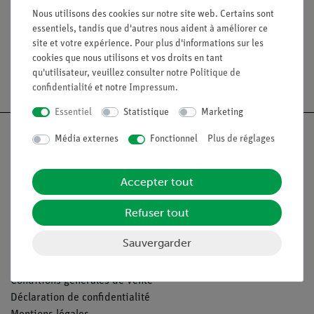
Nous utilisons des cookies sur notre site web. Certains sont
essentiels, tandis que d'autres nous aident à améliorer ce
site et votre expérience. Pour plus d'informations sur les
cookies que nous utilisons et vos droits en tant
qu'utilisateur, veuillez consulter notre
Politique de
Livraison gratuite à partir de 300,- €.
confidentialité
et notre
Impressum
.
Essentiel
Statistique
Marketing
Média externes
Fonctionnel
Plus de réglages
Nach oben
Accepter tout
Refuser tout
Légal
Sauvergarder
Contact
Conditions générales de vente
Déclaration de confidentialité