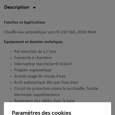
Description
Fonction et Applications
Chauffe-eau automatique sans fil 230 Volt, 2000 Watt.
Equipement et données techniques
Pot amovible de 1,7 litre
Couvercle à charnière
Interrupteur marche/arrêt éclairé
Poignée ergonomique
Grande jauge de niveau d'eau
Arrêt automatique dès que l'eau bout
Circuit de protection contre la surchauffe, fusible
thermique supplémentaire
Rangement des câbles dans la base
Cordon de raccordement de 1 m avec prise de terre
Paramètres des cookies