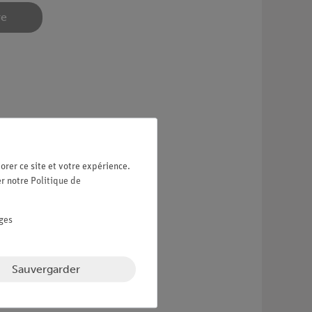
re
ans les longues bobines.
orer ce site et votre expérience.
er notre
Politique de
ges
Sauvergarder