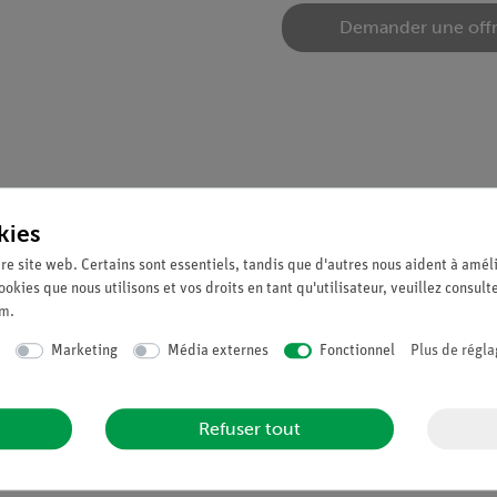
Demander une off
kies
e de champ (11001.00) et la constitution des champs magnétiques d
re site web. Certains sont essentiels, tandis que d'autres nous aident à améli
ookies que nous utilisons et vos droits en tant qu'utilisateur, veuillez consult
um
.
re creux en plastique avec brides debout
Marketing
Média externes
Fonctionnel
Plus de régla
001.00)
6 mm
Refuser tout